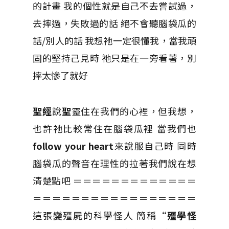
的計畫 我的個性就是自己不去嘗試過，
去摔過，失敗過的話 絕不會聽腦袋瓜的
話/別人的話 我想祂一定很懂我，當我頑
固的堅持己見時 祂只是在一旁看著，別
摔太慘了就好
聖經
說
聖
靈住在我們的心裡，但我想，
也許祂比較常住在腦袋瓜裡 當我們也
follow your heart
來說服自己時 同時
腦袋瓜的聲音在理性的拉著我們說在想
清楚點吧 ＝＝＝＝＝＝＝＝＝＝＝＝＝
＝＝＝＝＝＝＝＝＝＝＝＝＝＝＝＝＝
這張變殭屍的科學怪人 簡稱
“殭學怪