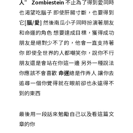
人”
Zombiestein
不止為了得到愛同時
也渴望吃腦子 即使肝腸寸斷，也要得到
它[
腦/愛]
然後南瓜小子同時扮演著朋友
和命運的角色 想要達成目標，獲得成功
朋友是絕對少不了的，他會一直支持著
你 即使全世界的人都嘲笑你，說你不行
朋友還是會站在你這一邊 另外一種說法
你應該不會喜歡
命運
總是作弄人 讓你去
追尋一個你覺得就在眼前卻也永遠得不
到的東西
最後用一段話來勉勵自己以及看這篇文
章的你