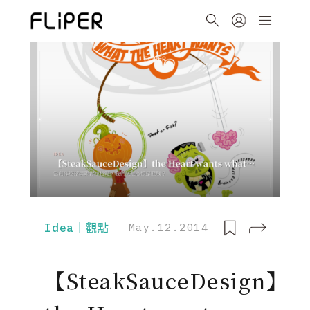
Idea｜觀點
May.12.2014
【SteakSauceDesign】