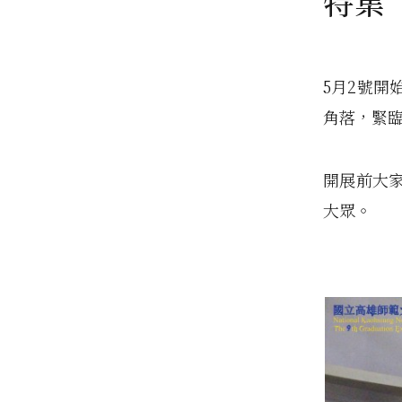
特集
5月2號開
角落，緊
開展前大
大眾。