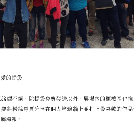
喜愛的提袋
眾絡繹不絕，除提袋免費發送以外，展場內的櫃檯區也推
只要將粉絲專頁分享在個人塗鴉牆上並打上最喜歡的作品
專屬海報。