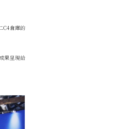
二C4倉庫的
成果呈現給