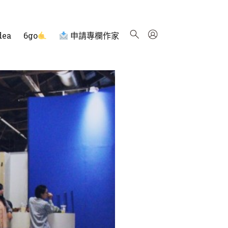
dea
6go
申請專欄作家