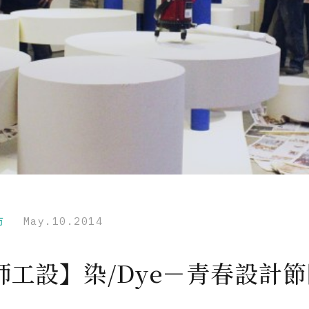
市
May.10.2014
師工設】染/Dye－青春設計