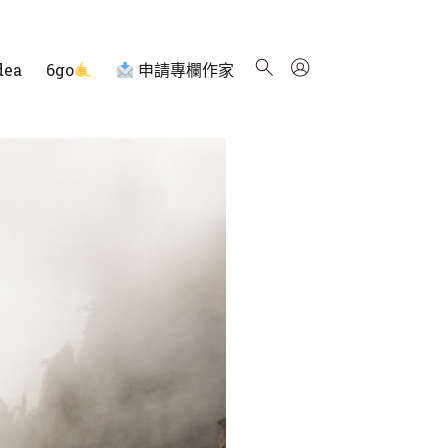
dea
6go
申請專欄作家