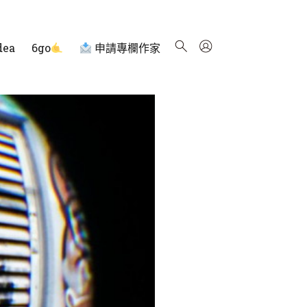
dea
6go
申請專欄作家