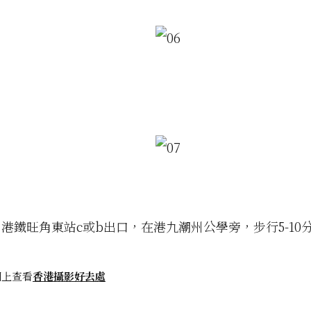
港鐵旺角東站c或b出口，在港九潮州公學旁，步行5-10
圖上查看
香港攝影好去處