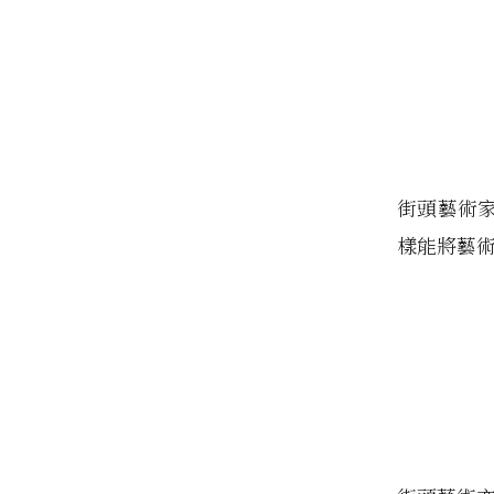
街頭藝術
樣能將藝