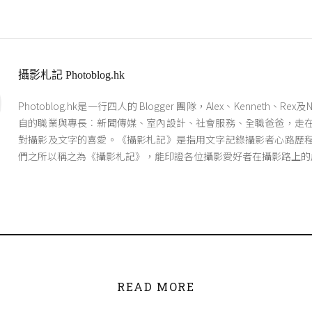
攝影札記 Photoblog.hk
Photoblog.hk是一行四人的 Blogger 團隊，Alex、Kenneth、Re
自的職業與專長︰新聞傳媒、室內設計、社會服務、全職爸爸，走
對攝影及文字的喜愛。《攝影札記》是指用文字記錄攝影者心路歷
們之所以稱之為《攝影札記》，能印證各位攝影愛好者在攝影路上的
READ MORE