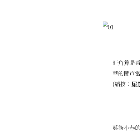
旺角算是
華的鬧市
(編按：
屎
藝術小巷