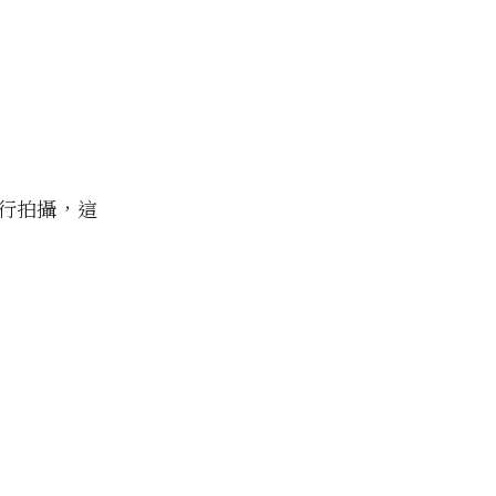
行拍攝，這
。