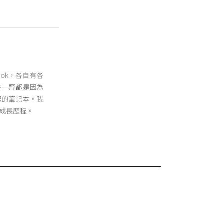
x及Nok，各自有各
在一齊都是因為
程的筆記本。我
成長歷程。