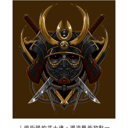
↓很街頭的武士魂，潮流藝術妝點一