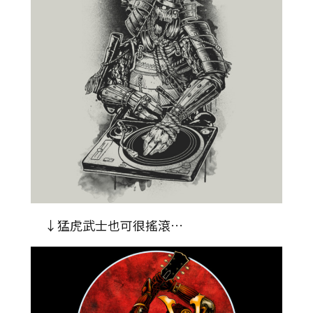
↓猛虎武士也可很搖滾…