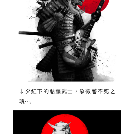
↓夕紅下的骷髏武士，象徵著不死之
魂….