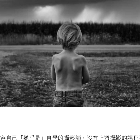
g 形容自己「幾乎是」自學的攝影師，沒有上過攝影的課