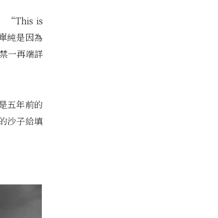
his is
現單純是因為
不禁一再端詳
是五年前的
的沙子給填