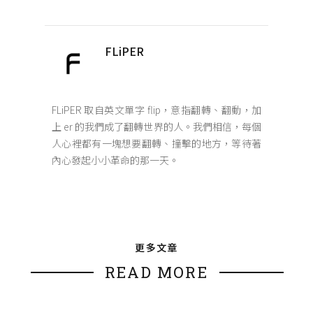
FLiPER
FLiPER 取自英文單字 flip，意指翻轉、翻動，加
上 er 的我們成了翻轉世界的人。我們相信，每個
人心裡都有一塊想要翻轉、撞擊的地方，等待著
內心發起小小革命的那一天。
更多文章
READ MORE