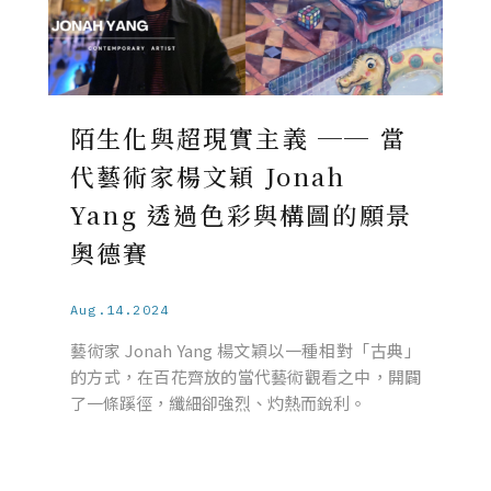
陌生化與超現實主義 ── 當
代藝術家楊文穎 Jonah
Yang 透過色彩與構圖的願景
奧德賽
Aug.14.2024
藝術家 Jonah Yang 楊文穎以一種相對「古典」
的方式，在百花齊放的當代藝術觀看之中，開闢
了一條蹊徑，纖細卻強烈、灼熱而銳利。