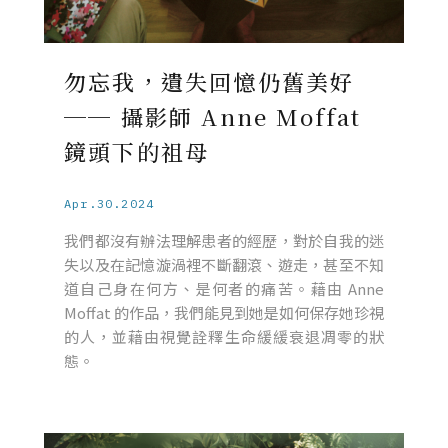
勿忘我，遺失回憶仍舊美好
── 攝影師 Anne Moffat
鏡頭下的祖母
Apr.30.2024
我們都沒有辦法理解患者的經歷，對於自我的迷
失以及在記憶漩渦裡不斷翻滾、遊走，甚至不知
道自己身在何方、是何者的痛苦。藉由 Anne
Moffat 的作品，我們能見到她是如何保存她珍視
的人，並藉由視覺詮釋生命緩緩衰退凋零的狀
態。