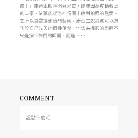
疲！」康台生眼神閃著光芒，即使因為疫情戴上
的口罩，依舊能從他神情讀出他對拍照的熱愛。
之所以喜歡攝影這門藝術，康台生說其實可以歸
功於自己先天的個性使然，他認為攝影的樂趣不
只是按下快門的瞬間，而是 ……
COMMENT
說點什麼吧！