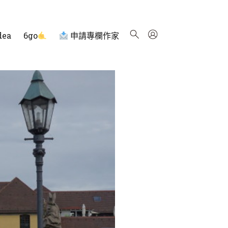
dea
6go
申請專欄作家