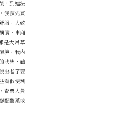
後，到達法
，我預先買
舒服，大致
樸實，車廂
都是大片草
環境，我內
的狀態，雖
說出老了要
些看似便利
，查票人員
腳配酸菜或