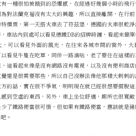
就有一種很怕被餓到的恐懼感，在經過好幾個小時的飛行
因為對法蘭克福沒有太大的興趣，所以直接離開，在行前
的特價票，第一天搭火車去了符茲堡，德國的火車很乾淨
時，車站內到處可以看見德鐵DB的招牌時鐘，看起來簡單
大，可以看見外面的風光，在往來各城市間的窗外，大
可以看見牛隻在吃草，同伴一路滴咕，老了要住在這樣的
想，這看起來像是沒有網路沒有電視，以及沒有便利商店
感覺還是很需要那些，所以自己沒辦法像他那樣大剌剌的
地方的話，實在很不爭氣，明明現在就已經很想要擺脫這
人感到空虛的東西，另外，車上坐位舒適，廁所也很寬敞
是少了鐵路便當很可惜，但如果有鐵路便當，應該就是豬
泥吧。