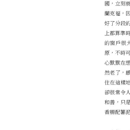
國，立刻
蘭克福，
好了分段
上都算準
的窗戶很
原，不時
心默默在
然老了，
住在這樣
卻很常令
和善，只
香腸配薯