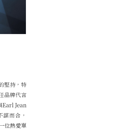
牌的堅持，特
擔任品牌代言
l Jean
不謀而合，
訴每一位熱愛單