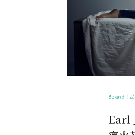
Brand｜
Ear