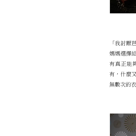
「我討厭
媽媽選擇
有真正能
有，什麼
無數次的