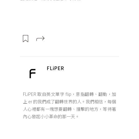
FLiPER
FLiPER 取自英文單字 flip，意指翻轉、翻動，加
上 er 的我們成了翻轉世界的人。我們相信，每個
人心裡都有一塊想要翻轉、撞擊的地方，等待著
內心發起小小革命的那一天。