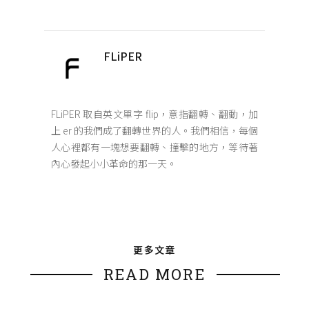
FLiPER
FLiPER 取自英文單字 flip，意指翻轉、翻動，加
上 er 的我們成了翻轉世界的人。我們相信，每個
人心裡都有一塊想要翻轉、撞擊的地方，等待著
內心發起小小革命的那一天。
更多文章
READ MORE