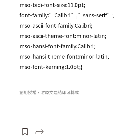
mso-bidi-font-size:11.0pt;
font-family:”Calibri”,”sans-serif”;
mso-ascii-font-family:Calibri;
mso-ascii-theme-font:minor-latin;
mso-hansi-font-family:Calibri;
mso-hansi-theme-font:minor-latin;
mso-font-kerning:1.0pt;}
創用授權，附原文連結即可轉載