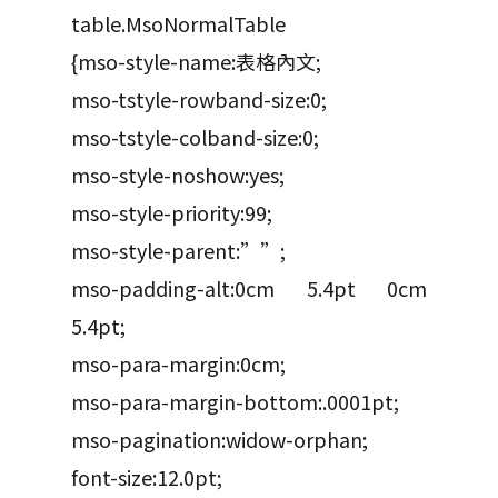
table.MsoNormalTable
{mso-style-name:表格內文;
mso-tstyle-rowband-size:0;
mso-tstyle-colband-size:0;
mso-style-noshow:yes;
mso-style-priority:99;
mso-style-parent:””;
mso-padding-alt:0cm 5.4pt 0cm
5.4pt;
mso-para-margin:0cm;
mso-para-margin-bottom:.0001pt;
mso-pagination:widow-orphan;
font-size:12.0pt;