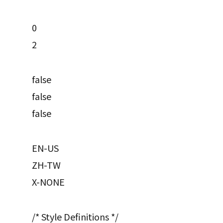
0
2
false
false
false
EN-US
ZH-TW
X-NONE
/* Style Definitions */