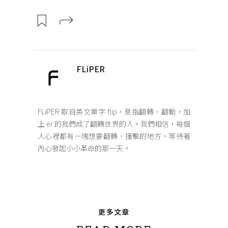
FLiPER
FLiPER 取自英文單字 flip，意指翻轉、翻動，加
上 er 的我們成了翻轉世界的人。我們相信，每個
人心裡都有一塊想要翻轉、撞擊的地方，等待著
內心發起小小革命的那一天。
更多文章