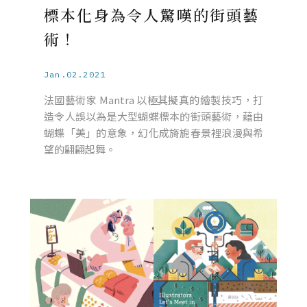
標本化身為令人驚嘆的街頭藝
術！
Jan.02.2021
法國藝術家 Mantra 以極其擬真的繪製技巧，打
造令人誤以為是大型蝴蝶標本的街頭藝術，藉由
蝴蝶「美」的意象，幻化成旖旎春景裡浪漫與希
望的翩翩起舞。