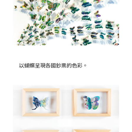
以蝴蝶呈現各國鈔票的色彩。