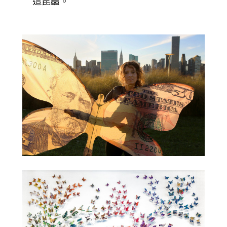
這昆蟲。”