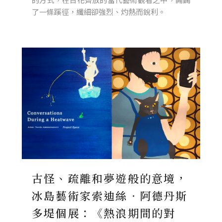
了一條蹊徑，纖細卻強烈、灼熱而銳利。
古怪、疏離和夢遊般的意境，
冰島藝術家索迪絲．阿德丹斯
多堤個展：《熱浪期間的對