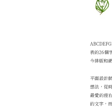
ABCDEF
表的26個
今排版和
平面設計
想法，從
最愛的座右
的文字
，