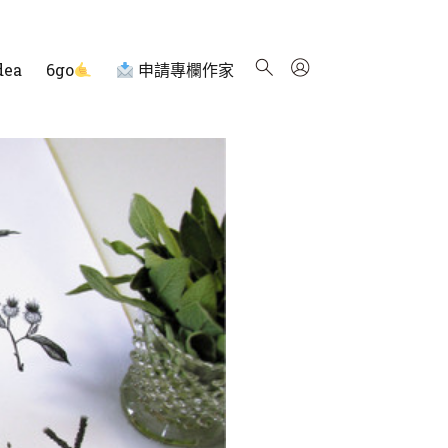
dea
6go
申請專欄作家