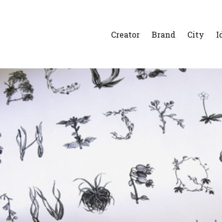
Creator
Brand
City
I