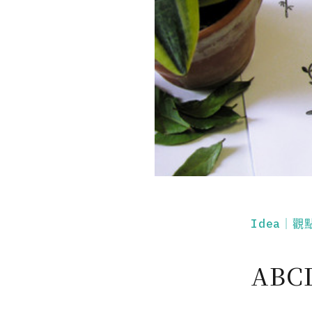
Idea｜觀
AB