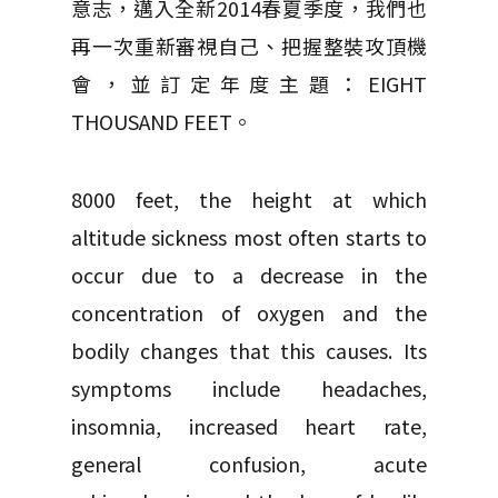
意志，邁入全新2014春夏季度，我們也
再一次重新審視自己、把握整裝攻頂機
會，並訂定年度主題：EIGHT
THOUSAND FEET。
8000 feet, the height at which
altitude sickness most often starts to
occur due to a decrease in the
concentration of oxygen and the
bodily changes that this causes. Its
symptoms include headaches,
insomnia, increased heart rate,
general confusion, acute