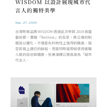
WISDOM 以設計展現城市代
言人的獨特美學
Sep.27.2019
台灣時裝品牌 WISDOM 透過此次參與 2019 高雄
藝術節，實踐「Rethink」的反思，將公僕的制
服加以優化，不僅是布料物性上強悍的機能、版
型剪裁上適切的餘裕，而是同時能帶給使用者職
人般的自信與驕傲，完美演繹公務員身為「城市
代言人…