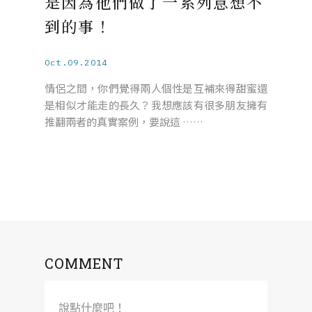
是因為他們做了一系列意想不
到的事！
Oct.09.2014
情侶之間，你們覺得兩人個性是互補來得甜蜜還
是相似才能走的長久？我想應該有很多朋友擁有
推翻兩者的真實案例，要說這 ……
COMMENT
說點什麼吧！