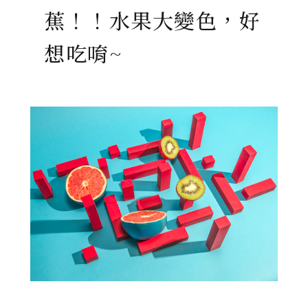
蕉！！水果大變色，好
想吃唷~