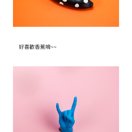
好喜歡香蕉唷~~