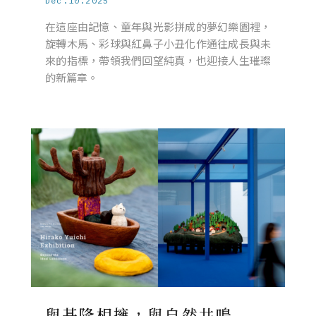
Dec.10.2025
在這座由記憶、童年與光影拼成的夢幻樂園裡，
旋轉木馬、彩球與紅鼻子小丑化作通往成長與未
來的指標，帶領我們回望純真，也迎接人生璀璨
的新篇章。
與基隆相擁，與自然共鳴