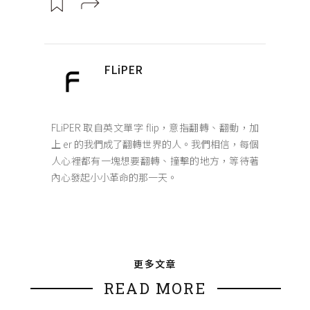
FLiPER
FLiPER 取自英文單字 flip，意指翻轉、翻動，加
上 er 的我們成了翻轉世界的人。我們相信，每個
人心裡都有一塊想要翻轉、撞擊的地方，等待著
內心發起小小革命的那一天。
更多文章
READ MORE