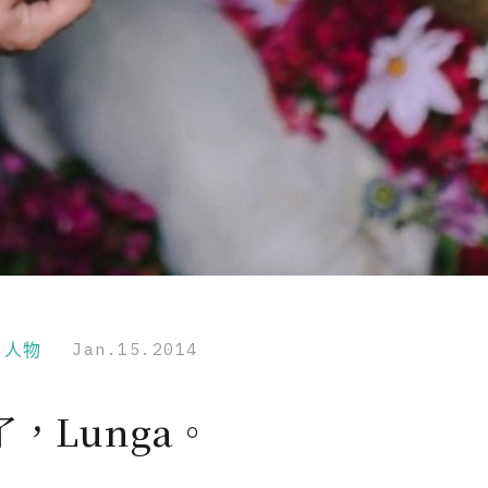
r｜人物
Jan.15.2014
，Lunga。