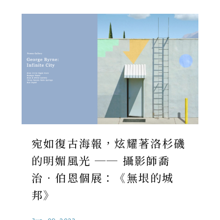
宛如復古海報，炫耀著洛杉磯
的明媚風光 ── 攝影師喬
治．伯恩個展：《無垠的城
邦》