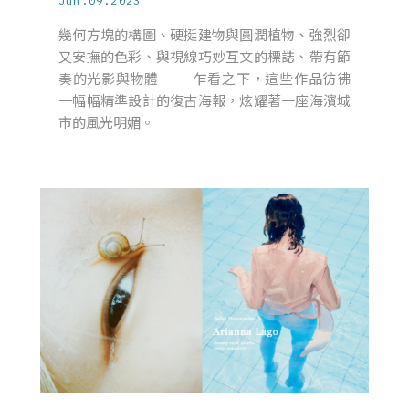
Jun.09.2023
幾何方塊的構圖、硬挺建物與圓潤植物、強烈卻
又安撫的色彩、與視線巧妙互文的標誌、帶有節
奏的光影與物體 ── 乍看之下，這些作品彷彿
一幅幅精準設計的復古海報，炫耀著一座海濱城
市的風光明媚。