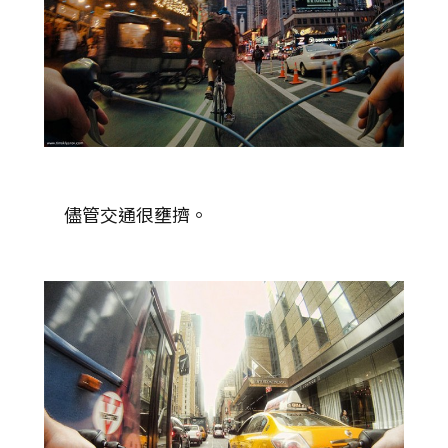
儘管交通很壅擠。