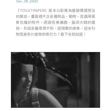
Jun.10.2022
《TOILETPAPER》是本以影像為基礎傳遞想法
的雜誌，畫面裡不乏各種物品、動物、昆蟲等萬
象包羅的物件，透過怪美構圖、腦洞大開的擺
拍，形成各種意想不到、超現實的景象。這本刊
物究竟有什麼致命吸引力？看下去就知道！