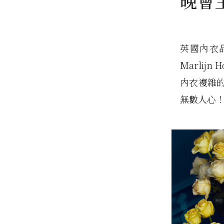
晚會
英國內衣品
Marlij
內衣複雜
無數人心