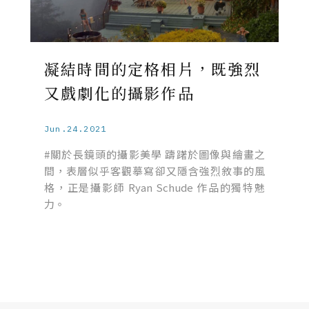
凝結時間的定格相片，既強烈
又戲劇化的攝影作品
Jun.24.2021
#關於長鏡頭的攝影美學 躊躇於圖像與繪畫之
間，表層似乎客觀摹寫卻又隱含強烈敘事的風
格，正是攝影師 Ryan Schude 作品的獨特魅
力。