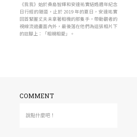
《我我》始於桑島智輝和安達祐實結婚週年紀念
日行經的隧道，止於 2019 年的夏日，安達祐實
回首緊握丈夫未拿著相機的那隻手，帶動觀者的
視線流過畫面內外，最後落在他們為這張相片下
的註腳上：「相親相愛」。
COMMENT
說點什麼吧！