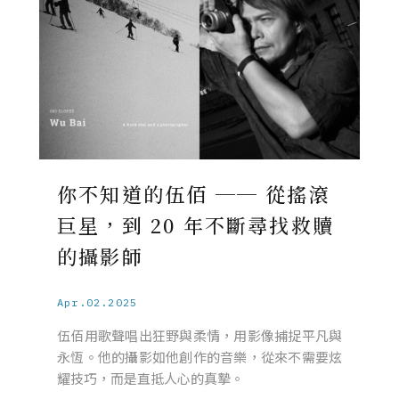
你不知道的伍佰 ── 從搖滾
巨星，到 20 年不斷尋找救贖
的攝影師
Apr.02.2025
伍佰用歌聲唱出狂野與柔情，用影像捕捉平凡與
永恆。他的攝影如他創作的音樂，從來不需要炫
耀技巧，而是直抵人心的真摯。