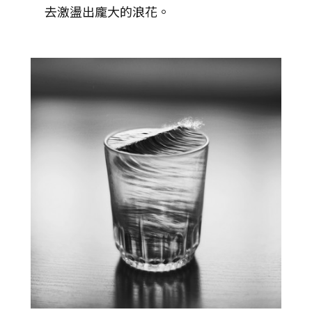
去激盪出龐大的浪花。