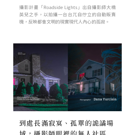
攝影計畫「Roadside Lights」出自攝影師大橋
英兒之手，以拍攝一台台兀自佇立的自動販賣
機，反映都會文明的現實現代人內心的孤寂。
到處長滿寂寞、孤單的詭譎場
域，攝影師眼裡的無人社區