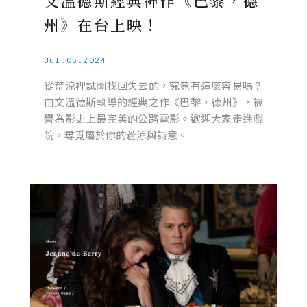
文溫德斯經典神作《巴黎，德
州》在台上映！
Jul.05.2024
從荒涼裡試圖找回失去的，究竟有這麼容易嗎？
由文溫德斯執導的經典之作《巴黎，德州》，被
譽為影史上最完美的公路電影。歡迎大家走進戲
院，尋覓屬於你的蒼涼與詩意。