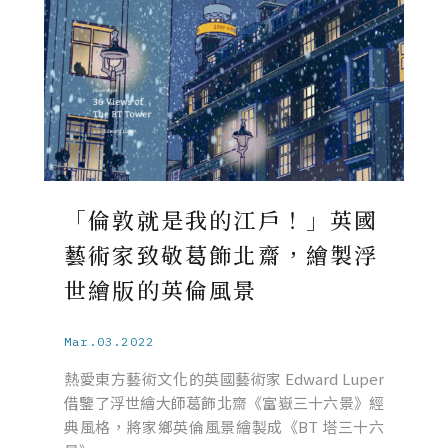
「倫敦就是我的江戶！」英國
藝術家致敬葛飾北齋，繪製浮
世繪版的英倫風景
Mar.03.2022
熱愛東方藝術文化的英國藝術家 Edward Luper
借鑒了浮世繪大師葛飾北齋《富嶽三十六景》經
典風格，將家鄉英倫風景繪製成《BT 塔三十六