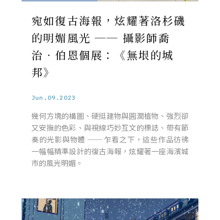
宛如復古海報，炫耀著洛杉磯
的明媚風光 ── 攝影師喬
治．伯恩個展：《無垠的城
邦》
Jun.09.2023
幾何方塊的構圖、硬挺建物與圓潤植物、強烈卻
又安撫的色彩、與視線巧妙互文的標誌、帶有節
奏的光影與物體 ── 乍看之下，這些作品彷彿
一幅幅精準設計的復古海報，炫耀著一座海濱城
市的風光明媚。