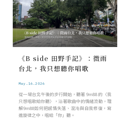
《B side 田野手記》：微雨
台北，我只想聽你唱歌
May.16.2026
從一場台北午後的步行開始，聽著 9m88 的〈我
只想唱歌給你聽〉，沿著歌曲中的情緒流動，理
解9m88如何把感情失落、混沌與自我修復，寫
進旋律之中，唱給「你」聽。