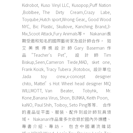
Kidrobot, Kuso Vinyl LLC, Kusopop,Puff Nation
,Boblbee, The Dirty Cream,Crazy Labe,
Toyqube,Hutch sport,Wrong Gear,, Good Wood
NYC, Bic Plastic, Skullove, Kanching Brand,3-
Mix,Scoot Attack,Fury Animals等。 Nakanari長
期受邀和知名的國際藝術家及設計師合作， 如
艾美獎得獎設計師Gary Baseman作
品"Teacher's Pet", 設計師Tim
Biskup,Seen,Cameron Tiede,MAD, sket one,
Frank Koizk, Tracy Tubera ,Rotobox, 設計單位
Jada toy crew,x-concept designer
chito, Mattel’s Hot Wheel head designer MIQ
WILLMOTT, Van Beater, Tobyhk, Mr.
Kone,Banana Virus, Shon, BUNKA, Keith Poon,
kaNO, Paul Shih, Toiboy, Seto Ping等等.. 合作
的產品從平面、服裝、配件到設計師玩具領
域。 Nakanari作品曾多次收錄於國內外媒體、
專書介紹、專訪， 包含中國潮流雜誌