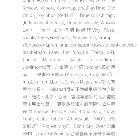
Xfun,YOHO,Wired ,Lee's Toy Review Lee's Toy
Review, Vapors,rawk magazine,PlayTime, The
Onion ,Toy Shop ,Red EYE , Time Out Chicago
,Independent weekly, Orlando weekly, Wacow
L.A。 其他如流行網路媒體Vinyl Pluse,
spankystokes,Freshness, Wacow L.A, trampt
albotas.com,premiumplusmagazine,toycyte,plasticandplush
alanbernard Latex for fun,Asia Trend,Lo-Fi,
Canvas Magazines ,kaiak ,CultureClimax
, evilmonito等 亦曾專文介紹Nakanari設計單
品。 專書部份則有 I Am Plastic, Too,Latex for
fun,Asia Trend,Lo-Fi, Canvas Magazines等均有
專文介紹。 Nakanari目前正陸續受邀於包含歐
洲、紐約、北京、台灣、香港等國家的大小型展
覽中展出作品， 更受邀於知名的國際性公共藝
術展Sneaker Pimp,Mickey Brand Halo show,
Funny Clubs, Gibson Art Assault, "MAD*L 2K5
SHOW" ,"Project vinyl" .'Don't Cry Over Spilt
VINYL' , make it Regin,以台灣藝術家身分參與展