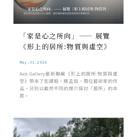
「家是心之所向」—— 展覽
《形上的居所:物質與虛空》
May.31.2026
Axis Gallery最新聯展《形上的居所:物質與虛
空》帶來了彭譯毅，魏孟如，兩位藝術家的作
品，分別以截然不同的媒介探討「居所」的本
質。