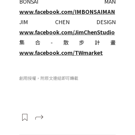
BONSAI MAN
www.facebook.com/IMBONSAIMAN
JIM CHEN DESIGN
www.facebook.com/JimChenStudio
集合-散步計畫
www.facebook.com/TWmarket
創用授權，附原文連結即可轉載