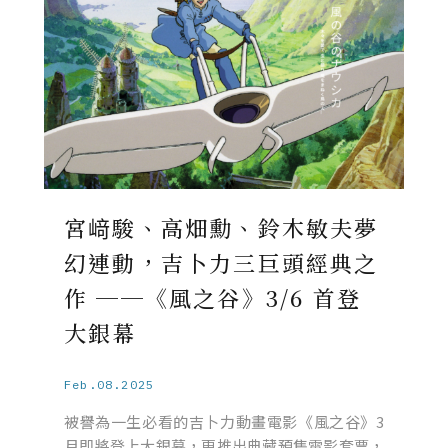
宮﨑駿、高畑勳、鈴木敏夫夢
幻連動，吉卜力三巨頭經典之
作 ──《風之谷》3/6 首登
大銀幕
Feb.08.2025
被譽為一生必看的吉卜力動畫電影《風之谷》3
月即將登上大銀幕，更推出典藏預售電影套票，