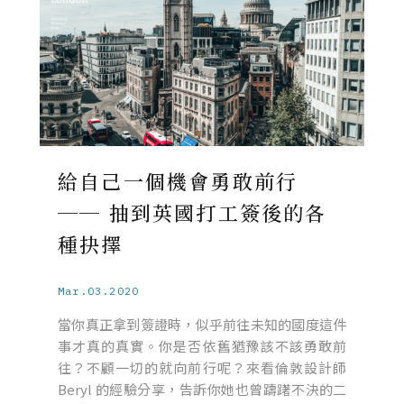
給自己一個機會勇敢前行
── 抽到英國打工簽後的各
種抉擇
Mar.03.2020
當你真正拿到簽證時，似乎前往未知的國度這件
事才真的真實。你是否依舊猶豫該不該勇敢前
往？不顧一切的就向前行呢？來看倫敦設計師
Beryl 的經驗分享，告訴你她也曾躊躇不決的二