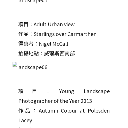
項目︰Adult Urban view
作品︰Starlings over Carmarthen
得獎者︰Nigel McCall
拍攝地點︰威爾斯西南部
項目︰Young Landscape
Photographer of the Year 2013
作品︰Autumn Colour at Polesden
Lacey