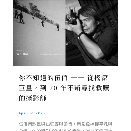
你不知道的伍佰 ── 從搖滾
巨星，到 20 年不斷尋找救贖
的攝影師
Apr.02.2025
伍佰用歌聲唱出狂野與柔情，用影像捕捉平凡與
永恆。他的攝影如他創作的音樂，從來不需要炫