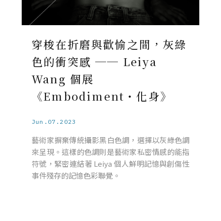
穿梭在折磨與歡愉之間，灰綠
色的衝突感 ── Leiya
Wang 個展
《Embodiment・化身》
Jun.07.2023
藝術家摒棄傳統攝影黑白色調，選擇以灰綠色調
來呈現。這樣的色調則是藝術家私密情感的能指
符號，緊密連結著 Leiya 個人鮮明記憶與創傷性
事件殘存的記憶色彩聯覺。