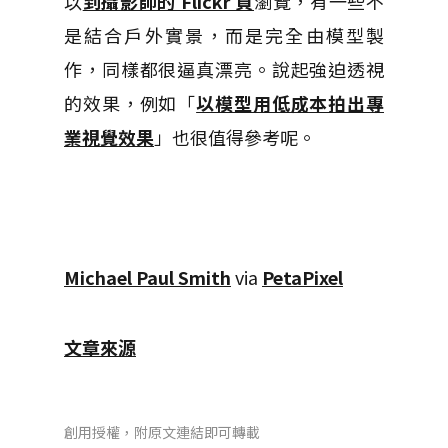
以
到攝影師的 Flickr 頁
瀏覽，有一些不
是結合戶外實景，而是完全由模型製
作，同樣都很逼真漂亮。說起強迫透視
的效果，例如「
以模型用低成本拍出專
業視覺效果
」也很值得參考呢。
Michael Paul Smith
via
PetaPixel
文章來源
創用授權，附原文連結即可轉載