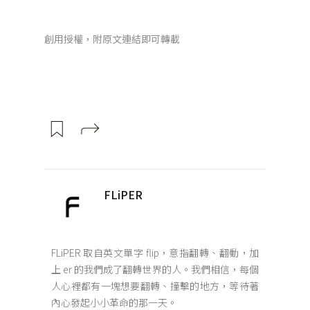
創用授權，附原文連結即可轉載
FLiPER
FLiPER 取自英文單字 flip，意指翻轉、翻動，加
上 er 的我們成了翻轉世界的人。我們相信，每個
人心裡都有一塊想要翻轉、撞擊的地方，等待著
內心發起小小革命的那一天。