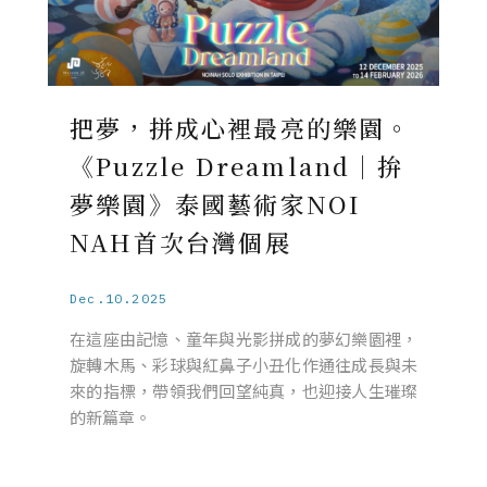
把夢，拼成心裡最亮的樂園。
《Puzzle Dreamland｜拚
夢樂園》泰國藝術家NOI
NAH首次台灣個展
Dec.10.2025
在這座由記憶、童年與光影拼成的夢幻樂園裡，
旋轉木馬、彩球與紅鼻子小丑化作通往成長與未
來的指標，帶領我們回望純真，也迎接人生璀璨
的新篇章。