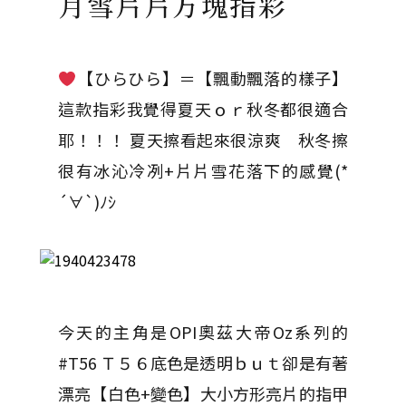
月雪片片方塊指彩
【ひらひら】＝【飄動飄落的樣子】
這款指彩我覺得夏天ｏｒ秋冬都很適合
耶！！！ 夏天擦看起來很涼爽 秋冬擦
很有冰沁冷冽+片片雪花落下的感覺(*
´∀`)ﾉｼ
今天的主角是OPI奧茲大帝Oz系列的
#T56 Ｔ５６底色是透明ｂｕｔ卻是有著
漂亮【白色+變色】大小方形亮片的指甲