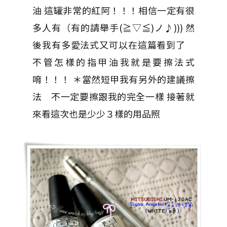
油 這罐非常的紅阿！！！相信一定有很
多人有（有的請舉手(≧▽≦)ノ♪))) 然
後我有多愛法式又可以在這篇看到了
不管怎樣的指甲油我就是要擦法式
唷！！！ ＊當然短甲我有另外的建議擦
法 不一定要擦跟我的完全一樣 接著就
來看這次也是少少３樣的用品照