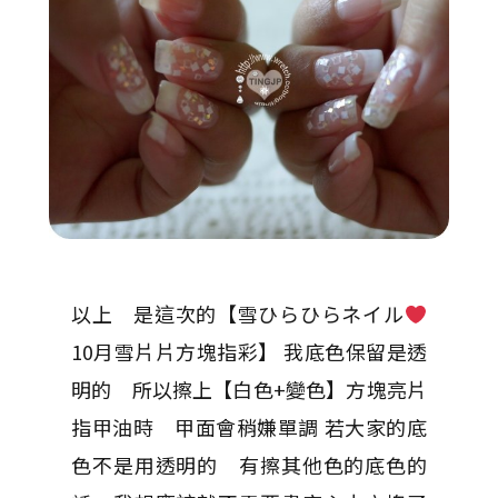
以上 是這次的【雪ひらひらネイル
10月雪片片方塊指彩】 我底色保留是透
明的 所以擦上【白色+變色】方塊亮片
指甲油時 甲面會稍嫌單調 若大家的底
色不是用透明的 有擦其他色的底色的