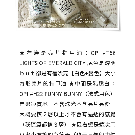
★左邊是亮片指甲油：OPI #T56
LIGHTS OF EMERALD CITY 底色是透明
ｂｕｔ卻是有著漂亮【白色+變色】大小
方形亮片的指甲油 ★中間是乳透白：
OPI #H22 FUNNY BUNNY（法式用色）
是果凍質地 不含珠光不含亮片亮粉
大概要擦２層以上才不會有過透的感覺
（我這篇都擦３層） ★最右邊是這次用
來畫小方塊的彩繪筆（也是三菱的中性