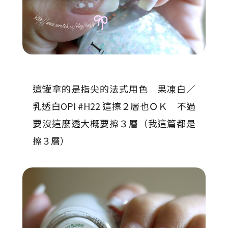
這罐拿的是指尖的法式用色 果凍白／
乳透白OPI #H22 這擦２層也ＯＫ 不過
要沒這麼透大概要擦３層（我這篇都是
擦３層）