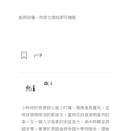
創用授權，附原文連結即可轉載
dr. i
小時候的啓蒙師父是小叮噹，偶像是馬蓋先，並
崇拜發明燈泡的愛迪生。當時志向是發明會飛的
車。在一個人文背景的家庭長大，高中時期至英
國求學，畢業於英國倫敦帝國大學物理系，隨後