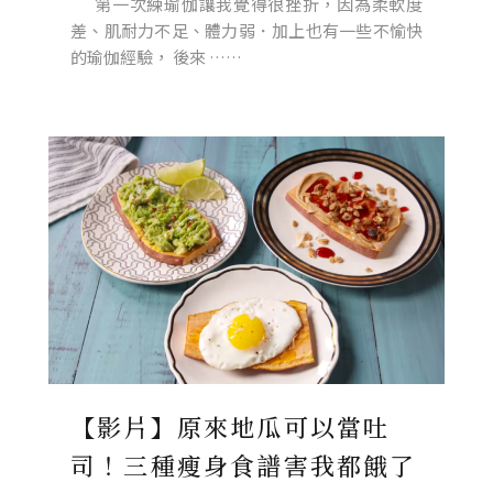
第一次練瑜伽讓我覺得很挫折，因為柔軟度
差、肌耐力不足、體力弱．加上也有一些不愉快
的瑜伽經驗， 後來 ……
【影片】原來地瓜可以當吐
司！三種瘦身食譜害我都餓了