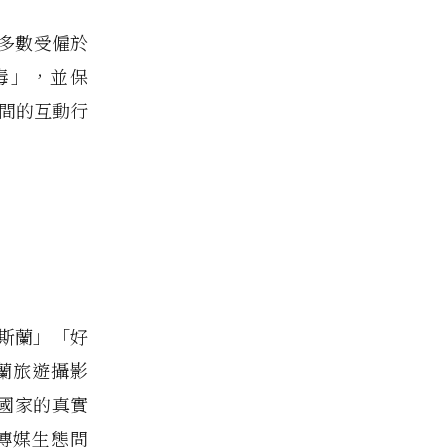
們大多數受僱於
方毒」，並保
之間的互動行
斯蘭」「好
蘭旅遊攝影
國家的真實
傳媒生態問