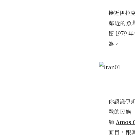
接近伊拉克邊
鄰近的魚場
留 197
為。
你認識伊
戰的民族
師
Amos 
面目，跟