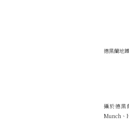
德黑蘭地
攝於德黑蘭
Munch、H