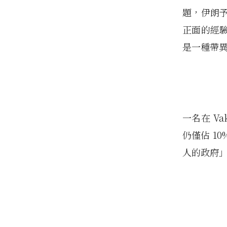
題，伊朗
正面的經
是一種帶
一名在 V
仍僅佔 1
人的政府