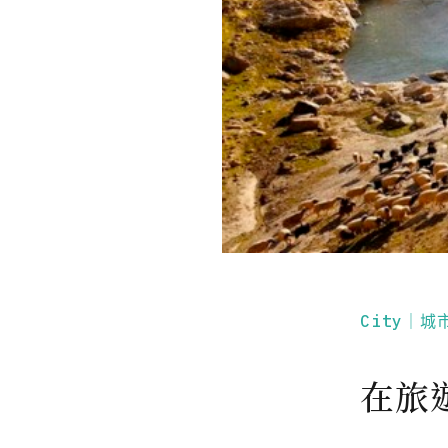
City｜城
在旅