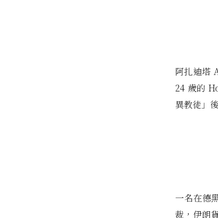
阿扎迪塔 A
24 歲的 
異教徒」
一名在德黑
裁，伊朗