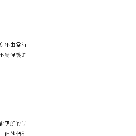
66 年由當時
為「不受保護的
了對伊朗的制
，但他們卻