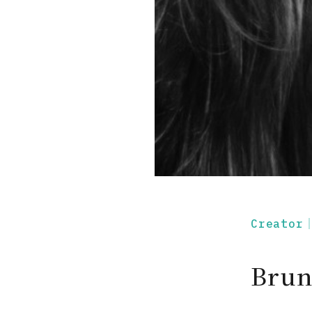
Creato
Bru