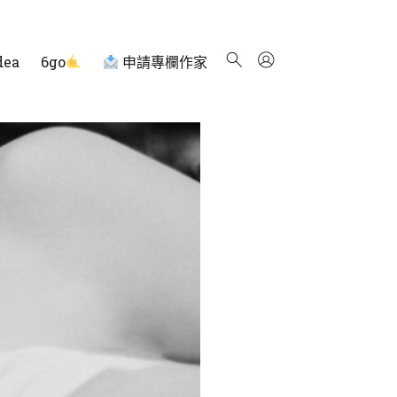
dea
6go
申請專欄作家