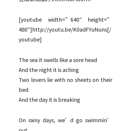
[youtube width=”640″ height=”
480″]http://youtu.be/K0adFYuNuns[/
youtube]
The sea it swells like a sore head
And the night it is aching
Two lovers lie with no sheets on their
bed
And the day it is breaking
On rainy days, we’d go swimmin’
out