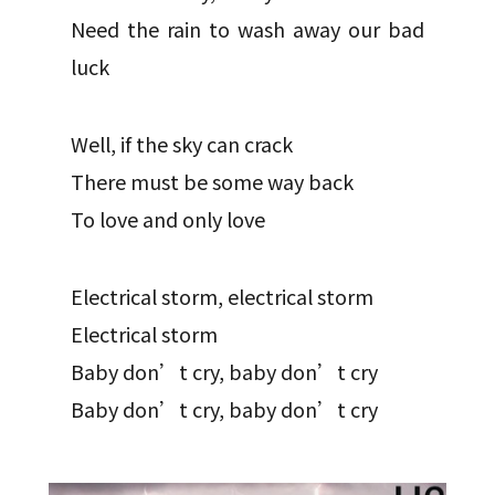
Need the rain to wash away our bad
luck
Well, if the sky can crack
There must be some way back
To love and only love
Electrical storm, electrical storm
Electrical storm
Baby don’t cry, baby don’t cry
Baby don’t cry, baby don’t cry