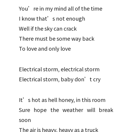
You’re in my mind all of the time
I know that’s not enough
Well if the sky can crack
There must be some way back
To love and only love
Electrical storm, electrical storm
Electrical storm, baby don’t cry
It’s hot as hell honey, in this room
Sure hope the weather will break
soon
The air is heavy, heavy as a truck