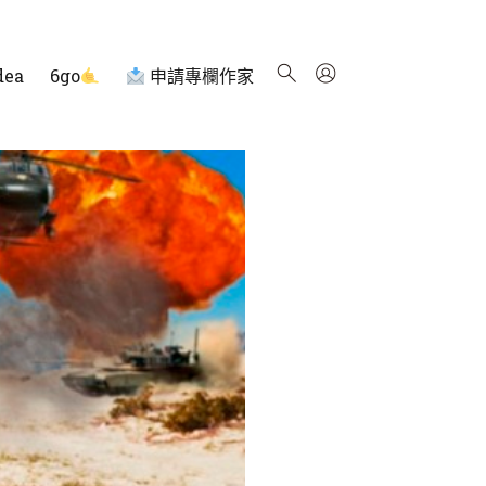
dea
6go
申請專欄作家