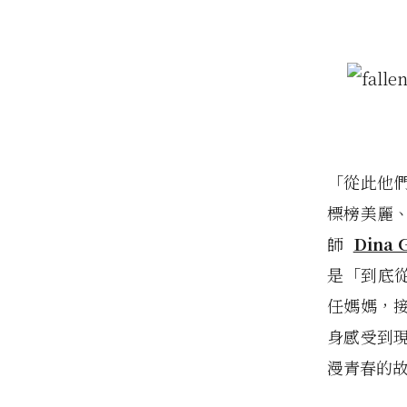
「從此他
標榜美麗
師
Dina G
是「到底從
任媽媽，
身感受到
漫青春的