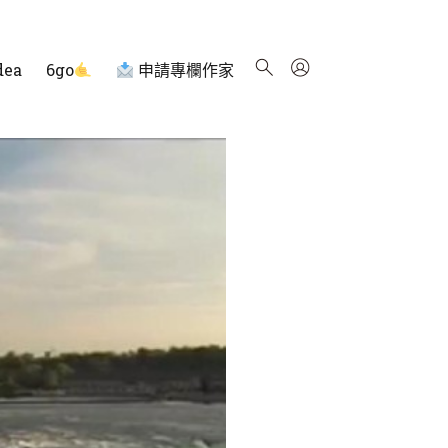
dea
6go
申請專欄作家