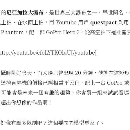
洲的
尼亞加拉大瀑布
，是世界三大瀑布之一，舉世聞名，
上拍、在水面上拍，而 Youtube 用戶
questpact
則用
I Phantom，配一部 GoPro Hero 3，從高空拍下這壯
http://youtu.be/cfoLYTKObiU[/youtube]
攝時剛好陰天，而太陽只曾出現 20 分鐘，他就在這短
遙控直昇機的價格已經相當平民化，配上一台 GoPro 
，可能會是未來一個有趣的趨勢，你會買一組來試試看嗎
全超出你想像的作品啊！
港好像有頗多限制吧？這個要問問模型專家了。