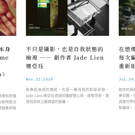
本身
不只是攝影，也是自我狀態的
在想
me
檢視 ── 創作者 Jade Lien
每次
連亞珏
重新
in》
Nov.22.2020
Jul.29
影像是美感的傳遞，也是一種自我的對談紀錄，
創作的過
Jade Lien 連亞珏透過拍攝經營心境、理解世態，進
夢初醒，
快樂和悲傷
而找到與之最適當的距離。
真實世界
有被時間治
新編排。
更抽象和無