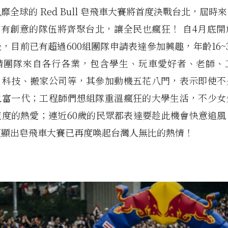
靡全球的 Red Bull 皂飛車大賽將首度決戰台北，屆時
最有創意的隊伍將齊聚台北，讓全民也瘋狂！ 自4月底
，目前已有超過600組團隊申請表達參加興趣，年齡16~
請團隊來自各行各業，包含學生、玩車愛好者、老師、
、科技、搬家公司等，其參加動機五花八門，表示即使不
血富一代；工程師們想組隊重溫瘋狂的大學生活，不少女
速度的熱愛；連近60歲的民眾都表達要趁此機會快意追風
更顯出皂飛車大賽已再度喚起台灣人無比的熱情！