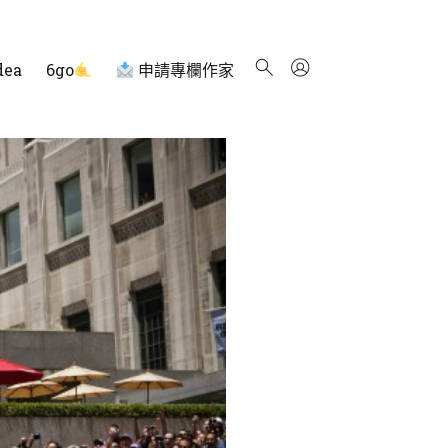
dea
6go
申請專欄作家