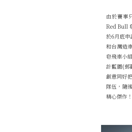
由於賽事
Red B
於6月底
和台灣造
皂飛車小組
計藍圖(
創意同好把
隊伍，隨後
精心傑作