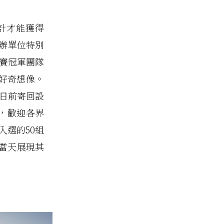
計才能獲得
主辦單位特別
賽冠軍團隊
好奇想像。
0日前寄回設
，歡迎各界
入選的50組
動當天展現其