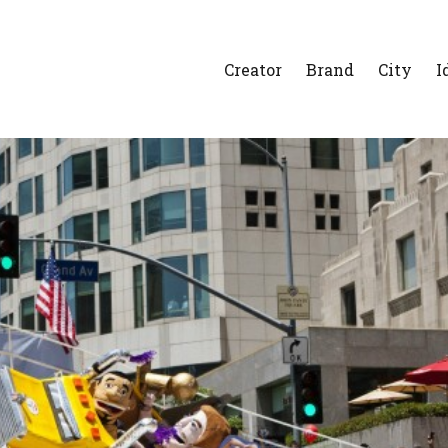
Creator
Brand
City
I