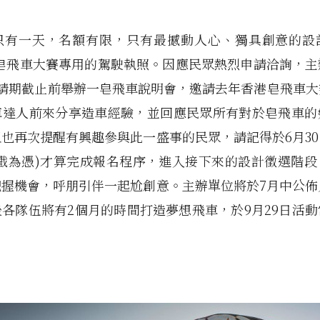
只有一天，名額有限，只有最撼動人心、獨具創意的設
ull 皂飛車大賽專用的駕駛執照。因應民眾熱烈申請洽詢，
申請期截止前舉辦一皂飛車說明會，邀請去年香港皂飛車大
車達人前來分享造車經驗，並回應民眾所有對於皂飛車的
也再次提醒有興趣參與此一盛事的民眾，請記得於6月3
郵戳為憑)才算完成報名程序，進入接下來的設計徵選階段
握機會，呼朋引伴一起尬創意。主辦單位將於7月中公佈
各隊伍將有2個月的時間打造夢想飛車，於9月29日活
！