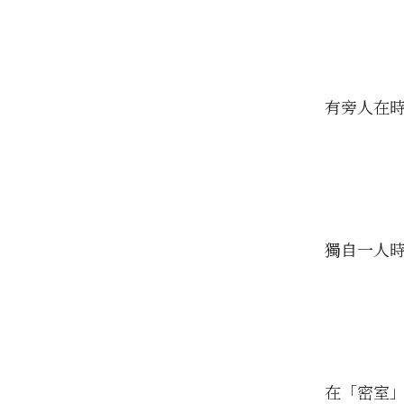
有旁人在
獨自一人
在「密室