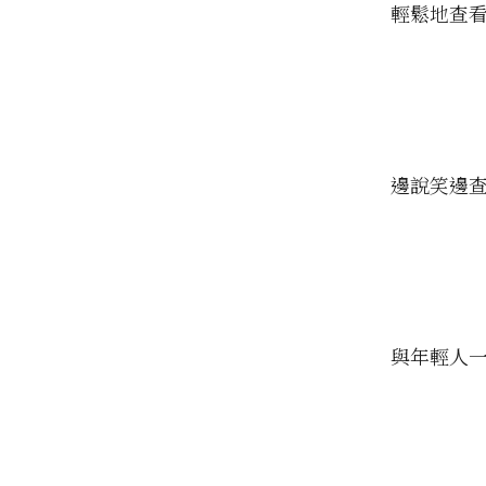
輕鬆地查
邊說笑邊
與年輕人