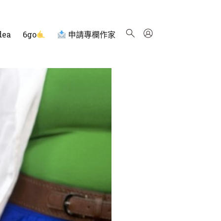
dea
6go
申請專欄作家