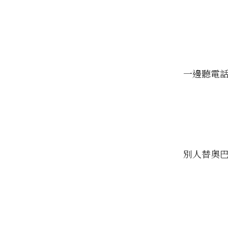
一邊聽電
別人替奧