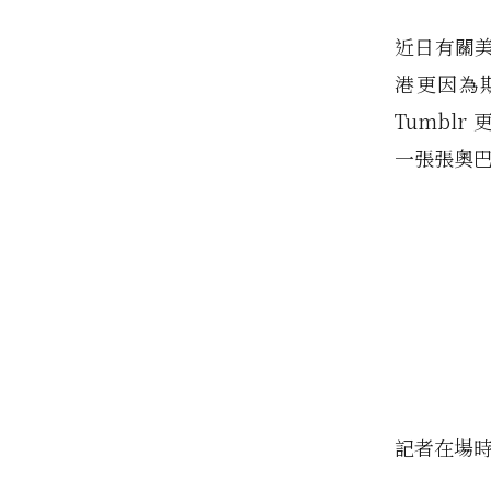
近日有關
港更因為
Tumblr
一張張奧
記者在場