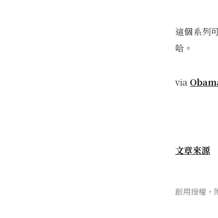
這個系列
哈。
via
Obama
文章來源
創用授權，