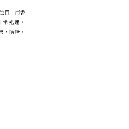
注目，而香
非常迅速，
集，哈哈，