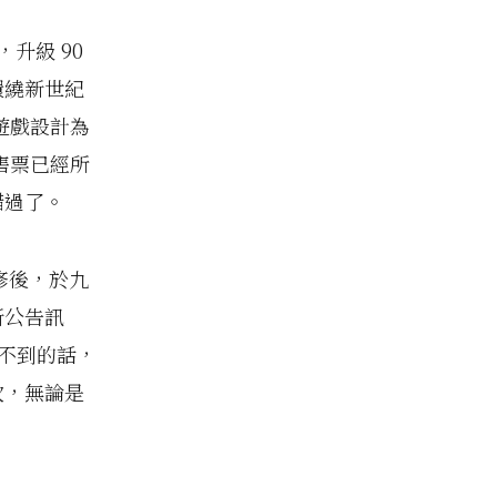
升級 90
環繞新世紀
遊戲設計為
售票已經所
錯過了。
整修後，於九
新公告訊
做不到的話，
次，無論是