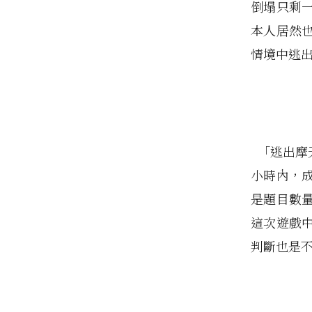
倒塌只剩
本人居然
情境中逃
「逃出摩
小時內，
是題目數
這次遊戲
判斷也是