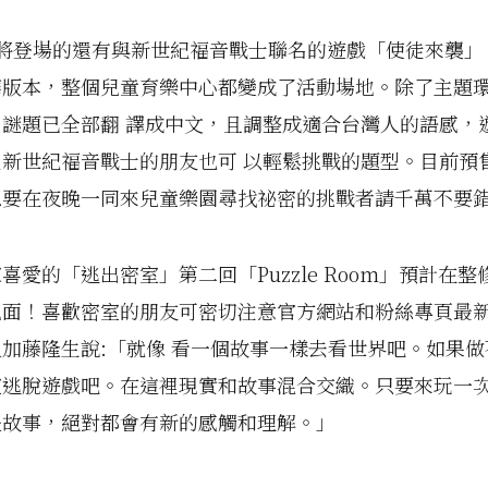
登場的還有與新世紀福音戰士聯名的遊戲「使徒來襲」，
華版本，整個兒童育樂中心都變成了活動場地。除了主題
，謎題已全部翻 譯成中文，且調整成適合台灣人的語感，
過新世紀福音戰士的朋友也可 以輕鬆挑戰的題型。目前預
想要在夜晚一同來兒童樂園尋找祕密的挑戰者請千萬不要
喜愛的「逃出密室」第二回「Puzzle Room」預計在
見面！喜歡密室的朋友可密切注意官方網站和粉絲專頁最
加藤隆生說:「就像 看一個故事一樣去看世界吧。如果
室逃脫遊戲吧。在這裡現實和故事混合交織。只要來玩一
是故事，絕對都會有新的感觸和理解。」