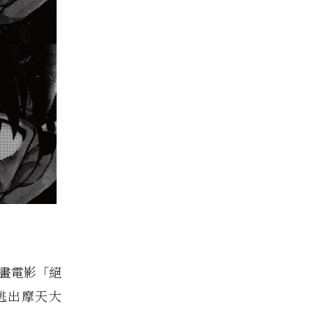
動畫電影「絕
逃出摩天大