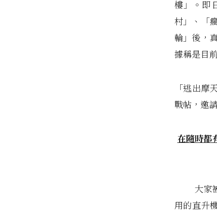
樓」。即日
村」、「
輪」後，
據稱是目
「逃出摩
戰帖，邀
在隨時都
大家被困
用的直升