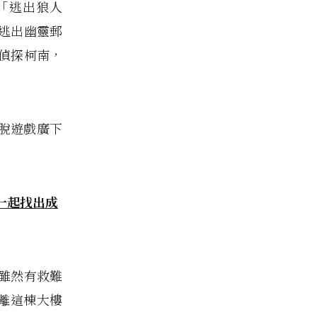
繼「逃出狼人
逃出幽靈郵
偵探柯南，
脫遊戲廣下
一起找出成
雖然有救難
離這棟大樓