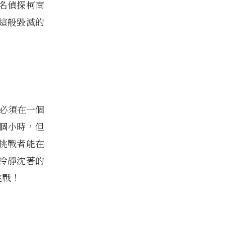
名偵探柯南
這般毀滅的
必須在一個
個小時，但
挑戰者能在
冷靜沈著的
挑戰！