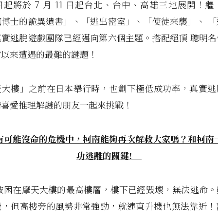
起將於 7 月 11 日起台北、台中、高雄三地展開！
瘋博士的詭異遺書」、「逃出密室」、「使徒來襲」、 「
真實逃脫遊戲團隊已經邁向第六個主題。搭配絕頂 聰明名
前以來遭遇的最難的謎題！
天大樓」之前在日本舉行時，也創下極低成功率，真實逃
請喜愛推理解謎的朋友一起來挑戰！
有可能沒命的危機中，柯南能夠再次解救大家嗎？和柯南
功逃離的關鍵!
在摩天大樓的最高樓層，樓下已經毀壞，無法逃命。
機，但高樓旁的風勢非常強勁，就連直升機也無法靠近！