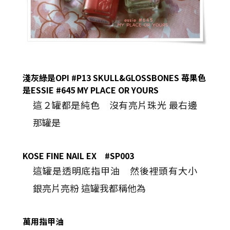
淺灰綠
是
OPI
#P13 SKULL&GLOSSBONES
苺果色
是
ESSIE
#645 MY PLACE OR YOURS
這２罐都是純色 沒有亮片珠光 最右邊
那罐是
KOSE
FINE NAIL EX
#SP003
這罐是透明底指甲油 然後裡頭有大小
銀亮片亮粉 這罐我都稱他為
萬用指甲油