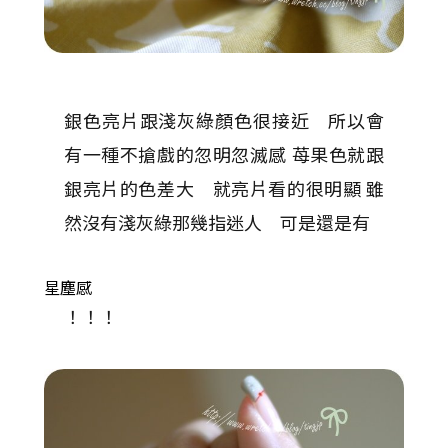
銀色亮片跟淺灰綠顏色很接近 所以會
有一種不搶戲的忽明忽滅感 苺果色就跟
銀亮片的色差大 就亮片看的很明顯 雖
然沒有淺灰綠那幾指迷人 可是還是有
星塵感
！！！