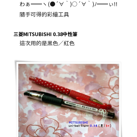
わぁ━━ヽ(●´∀｀)○´∀｀)ﾉ━━ぃ!!
隨手可得的彩繪工具
三菱
MITSUBISHI
0.38
中性筆
這次用的是黑色／紅色