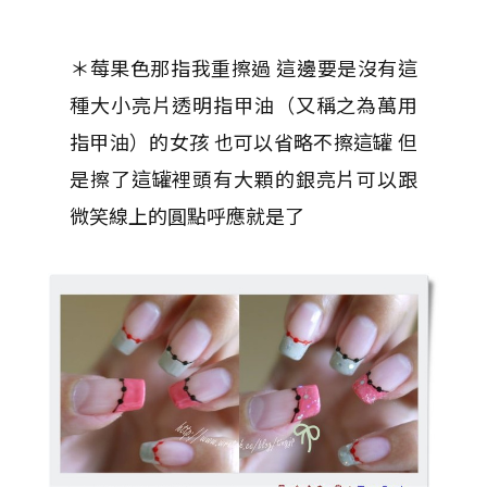
＊莓果色那指我重擦過 這邊要是沒有這
種大小亮片透明指甲油（又稱之為萬用
指甲油）的女孩 也可以省略不擦這罐 但
是擦了這罐裡頭有大顆的銀亮片可以跟
微笑線上的圓點呼應就是了