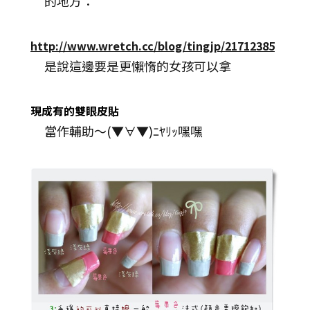
的地方：
http://www.wretch.cc/blog/tingjp/21712385
是說這邊要是更懶惰的女孩可以拿
現成有的雙眼皮貼
當作輔助～(▼∀▼)ﾆﾔﾘｯ嘿嘿