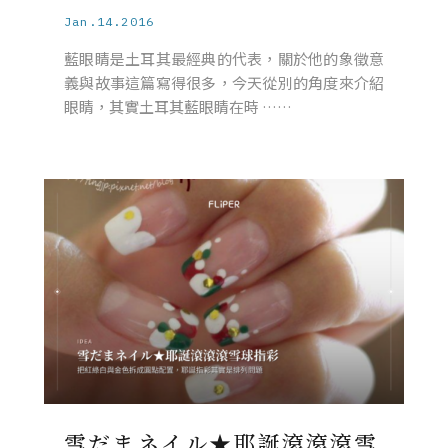
Jan.14.2016
藍眼睛是土耳其最經典的代表，關於他的象徵意
義與故事這篇寫得很多，今天從別的角度來介紹
眼睛，其實土耳其藍眼睛在時 ……
雪だまネイル★耶誕滾滾滾雪