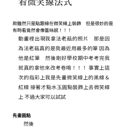
看微笑線法式
款雖然只是
點
跟
線
在
微笑線
上裝飾 但是很妙的是
有時看竟然會像
蕾絲感
！！！
動畫裡出現我拿法老菇的照片 那是因
為法老菇真的是我最近用最多的筆 因為
他是紅筆 然後剛好學校期中考考完我
就真的拿他來改考卷唷！！！ 事實上這
次的指彩上我是先畫微笑線上的黑線＆
紅線 接著才點水玉圓點裝飾上去微笑線
上 不過大家可以試試
先
畫圓點
然後