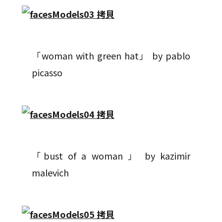
「woman with green hat」 by pablo
picasso
「bust of a woman 」 by kazimir
malevich