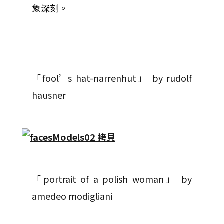
象深刻。
「fool’s hat-narrenhut」 by rudolf
hausner
「portrait of a polish woman」 by
amedeo modigliani