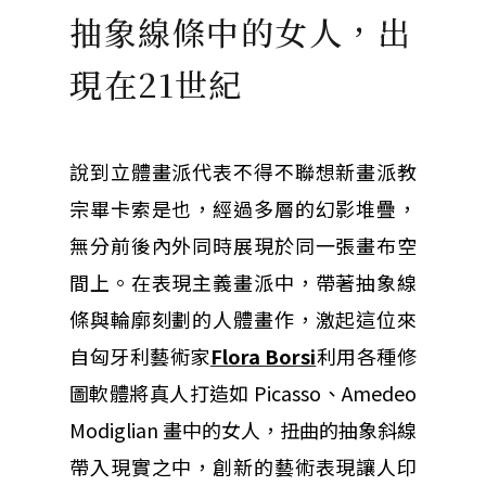
抽象線條中的女人，出
現在21世紀
說到立體畫派代表不得不聯想新畫派教
宗畢卡索是也，經過多層的幻影堆疊，
無分前後內外同時展現於同一張畫布空
間上。在表現主義畫派中，帶著抽象線
條與輪廓刻劃的人體畫作，激起這位來
自匈牙利藝術家
Flora Borsi
利用各種修
圖軟體將真人打造如 Picasso、Amedeo
Modiglian 畫
中的女人，扭曲的抽象斜線
帶入現實之中，創新的藝術表現讓人印