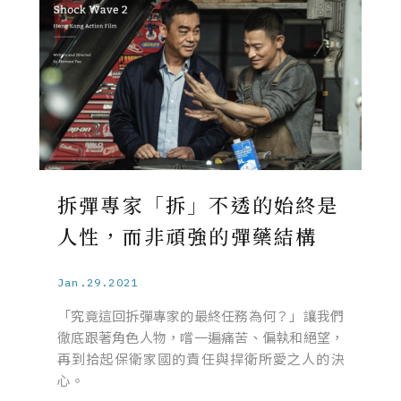
拆彈專家「拆」不透的始終是
人性，而非頑強的彈藥結構
Jan.29.2021
「究竟這回拆彈專家的最終任務為何？」讓我們
徹底跟著角色人物，嚐一遍痛苦、偏執和絕望，
再到拾起保衛家國的責任與捍衛所愛之人的決
心。