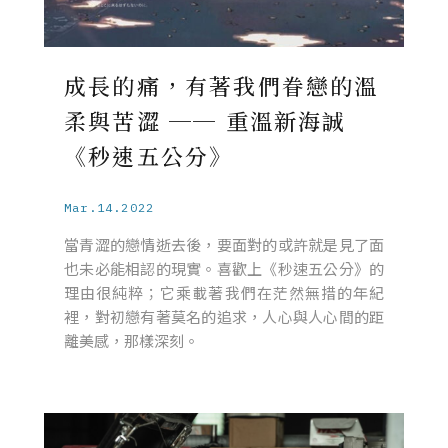
成長的痛，有著我們眷戀的溫
柔與苦澀 ── 重溫新海誠
《秒速五公分》
Mar.14.2022
當青澀的戀情逝去後，要面對的或許就是見了面
也未必能相認的現實。喜歡上《秒速五公分》的
理由很純粹；它乘載著我們在茫然無措的年紀
裡，對初戀有著莫名的追求，人心與人心間的距
離美感，那樣深刻。