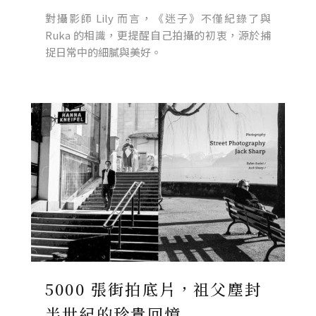
對攝影師 Lily 而言，《迷子》不僅紀錄了與
Ruka 的相識，更提醒自己拍攝的初衷，源於捕
捉日常中的細膩與美好。
5000 張街拍底片，祖父塵封
半世紀的珍貴回憶