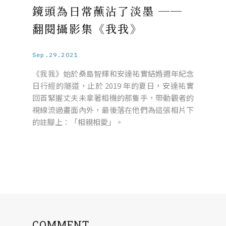
鏡頭為日常蘸沾了淡墨 ──
翻閱攝影集《我我》
Sep.29.2021
《我我》始於桑島智輝和安達祐實結婚週年紀念
日行經的隧道，止於 2019 年的夏日，安達祐實
回首緊握丈夫未拿著相機的那隻手，帶動觀者的
視線流過畫面內外，最後落在他們為這張相片下
的註腳上：「相親相愛」。
COMMENT